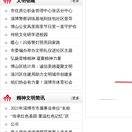
文明创建
|
更多
市住房公积金管理中心张店分中心
淄博警察训练基地到挂包社区督导
博山公安风里雨里节日里一直守护你
传统文化研学进校园
暖心！闪烁警灯照亮回家路
市委编办举办文明礼仪进社区主题
弘扬雷锋精神 凝聚精神力量
博山区统计局：诚信美德凝聚文明
淄川区住建局助力文明城市创建多
咱们协会有力量！淄博市体育社会
精神文明简讯
|
更多
2021年淄博市市属事业单位“名校
“传承红色基因 重温红色记忆”庆
公示