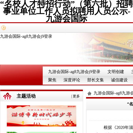
“名校人才特招行动”（第六批）招聘
事业单位工作人员拟聘用人员公示-
九游会国际
九游会国际-ag8九游会j9登录
九游会国际-ag8九游会j9登录
文明创建
聚焦
深度评论
部长文集
诚信建设
九游会国际-ag8九游会
主题活动
|
更多
“
根据《2020年淄