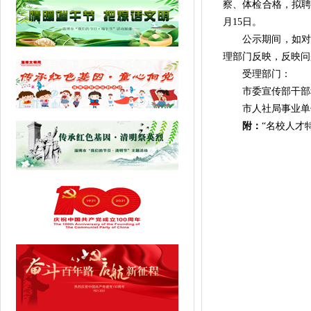
察、体检合格，拟聘
月15日。
公示期间，如对公
理部门反映，反映问
受理部门：
市委宣传部干部科：3
市人社局事业单位人
附
：
“名校人才