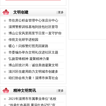
文明创建
|
更多
市住房公积金管理中心张店分中心
淄博警察训练基地到挂包社区督导
博山公安风里雨里节日里一直守护你
传统文化研学进校园
暖心！闪烁警灯照亮回家路
市委编办举办文明礼仪进社区主题
弘扬雷锋精神 凝聚精神力量
博山区统计局：诚信美德凝聚文明
淄川区住建局助力文明城市创建多
咱们协会有力量！淄博市体育社会
精神文明简讯
|
更多
2021年淄博市市属事业单位“名校
“传承红色基因 重温红色记忆”庆