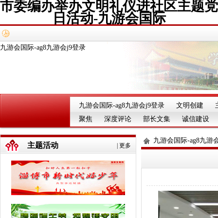
市委编办举办文明礼仪进社区主题党
日活动-九游会国际
九游会国际-ag8九游会j9登录
九游会国际-ag8九游会j9登录
文明创建
聚焦
深度评论
部长文集
诚信建设
九游会国际-ag8九游会
主题活动
|
更多