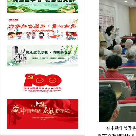
在中秋佳节即将来临
办在“双报到”社区