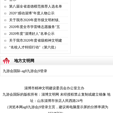
第八届全省道德模范推荐人选名单
2020“感动淄博”年度人物公示
关于我市2020年度市级文明村镇、
2020年度全市学雷锋志愿服务“五
2020年度“淄博好人”名单公示
关于我市2020年度省级精神文明建
“名校人才特招行动”（第六批）
地方文明网
九游会国际-ag8九游会j9登录
淄博市精神文明建设委员会办公室主办
九游会国际的版权所有：淄博文明网 未经授权禁止复制或建立镜像 地
址：山东淄博市张店人民西路24号
（浏览本网ag8九游会j9登录主页，建议将电脑显示屏的分辨率调为