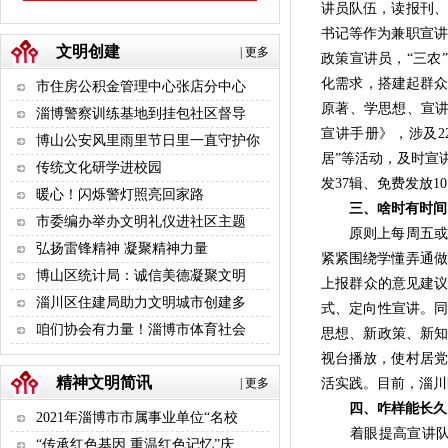
讲员队伍，读报刊、
书记等作为兼职宣讲
文明创建
|
更多
政策宣讲员，“三农
化需求，搭建起群众
市住房公积金管理中心张店分中心
原著、学思想、宣讲
淄博警察训练基地到挂包社区督导
宣讲手册》，涉及2
博山公安风里雨里节日里一直守护你
居”等活动，及时宣
传统文化研学进校园
发37辑、免费发放10
暖心！闪烁警灯照亮回家路
三、啥时有时间，
市委编办举办文明礼仪进社区主题
原则上每周五或根
弘扬雷锋精神 凝聚精神力量
紧紧围绕学懂弄通做
博山区统计局：诚信美德凝聚文明
上报群众的意见建议
淄川区住建局助力文明城市创建多
式、定向性宣讲。同
咱们协会有力量！淄博市体育社会
思想、新政策、新知
视台播放，使村居党
精神文明简讯
|
更多
活实践。目前，淄川区
四、咋样能长久
2021年淄博市市属事业单位“名校
着眼提高宣讲队伍
“传承红色基因 重温红色记忆”庆