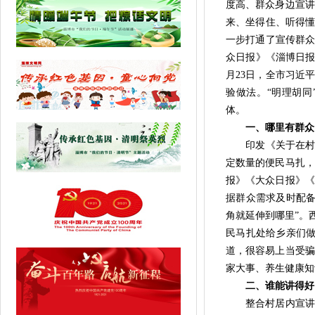
度高、群众身边宣讲
来、坐得住、听得懂
一步打通了宣传群众
众日报》《淄博日报
月23日，全市习近
验做法。“明理胡同
体。
一、哪里有群众，
印发《关于在村居
定数量的便民马扎，
报》《大众日报》《
据群众需求及时配备
角就延伸到哪里”。
民马扎处给乡亲们做
道，很容易上当受骗
家大事、养生健康知
二、谁能讲得好，
整合村居内宣讲资