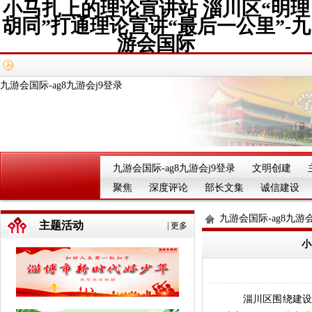
小马扎上的理论宣讲站 淄川区“明理
胡同”打通理论宣讲“最后一公里”-九
游会国际
九游会国际-ag8九游会j9登录
九游会国际-ag8九游会j9登录
文明创建
聚焦
深度评论
部长文集
诚信建设
九游会国际-ag8九游会
主题活动
|
更多
小
淄川区围绕建设具