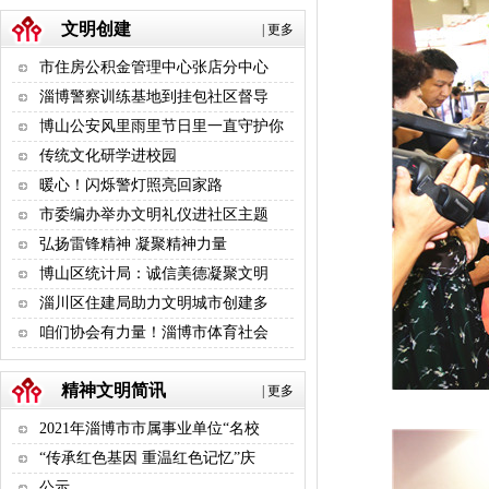
文明创建
|
更多
市住房公积金管理中心张店分中心
淄博警察训练基地到挂包社区督导
博山公安风里雨里节日里一直守护你
传统文化研学进校园
暖心！闪烁警灯照亮回家路
市委编办举办文明礼仪进社区主题
弘扬雷锋精神 凝聚精神力量
博山区统计局：诚信美德凝聚文明
淄川区住建局助力文明城市创建多
咱们协会有力量！淄博市体育社会
精神文明简讯
|
更多
2021年淄博市市属事业单位“名校
“传承红色基因 重温红色记忆”庆
公示