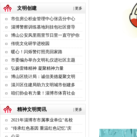
文明创建
|
更多
市住房公积金管理中心张店分中心
淄博警察训练基地到挂包社区督导
博山公安风里雨里节日里一直守护你
传统文化研学进校园
暖心！闪烁警灯照亮回家路
市委编办举办文明礼仪进社区主题
弘扬雷锋精神 凝聚精神力量
博山区统计局：诚信美德凝聚文明
淄川区住建局助力文明城市创建多
咱们协会有力量！淄博市体育社会
精神文明简讯
|
更多
2021年淄博市市属事业单位“名校
“传承红色基因 重温红色记忆”庆
公示