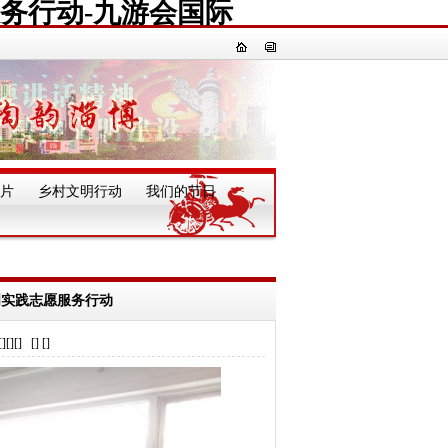
务行动-九游会国际
片
乡村文明行动
我们的节日
一
明实践志愿服务行动
] [] []