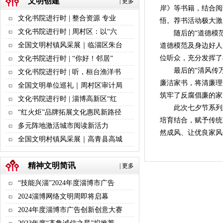
文明创建
|
更多
岸》等书籍，结合阅
文化书院进行时 | 整合资源 专业
悟。荐书活动极大激
文化书院进行时 | 周村区：以“六
随后的“道德模范
全国文明村镇风采展｜临淄区朱台
道德模范及身边好人
位听众，充分发挥了
文化书院进行时 | “你好！邻居”
最后的“清风传万
文化书院进行时 | 听，桓台渔洋书
廉洁家书，将清廉理
全国文明单位巡礼｜周村区审计局
筑牢了反腐倡廉的家
文化书院进行时 | 淄博高新区“红
此次七夕节系列
“红火炬”品牌拓展文化惠民新路径
培育结合，赋予传统
多元阵地激活城市阅读新活力
然成风、让优良家
全国文明村镇风采展｜高青县高城
精神文明简讯
|
更多
“技能兴淄”2024年度淄博市广告
2024淄博网络文明周即将启幕
2024年度淄博市广告创新创意大赛