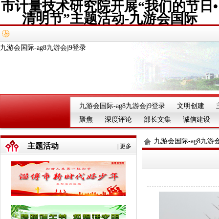
市计量技术研究院开展“我们的节日•
清明节”主题活动-九游会国际
九游会国际-ag8九游会j9登录
九游会国际-ag8九游会j9登录
文明创建
聚焦
深度评论
部长文集
诚信建设
九游会国际-ag8九游会
主题活动
|
更多