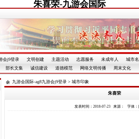
朱喜荣-九游会国际
游会j9登录
文明创建
主题活动
志愿服务
未成年人
城市名
部长文集
诚信建设
道德模范
网络文明传播
周末文化
九游会国际-ag8九游会j9登录
>
城市印象
朱喜荣
发表时间：2018-07-23 来源： 字体：[][][