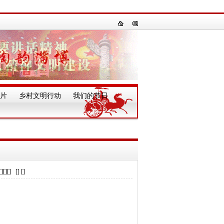
片
乡村文明行动
我们的节日
一
] [] []