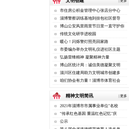
文明创建
|
更多
市住房公积金管理中心张店分中心
淄博警察训练基地到挂包社区督导
博山公安风里雨里节日里一直守护你
传统文化研学进校园
暖心！闪烁警灯照亮回家路
市委编办举办文明礼仪进社区主题
弘扬雷锋精神 凝聚精神力量
博山区统计局：诚信美德凝聚文明
淄川区住建局助力文明城市创建多
咱们协会有力量！淄博市体育社会
精神文明简讯
|
更多
2021年淄博市市属事业单位“名校
“传承红色基因 重温红色记忆”庆
公示