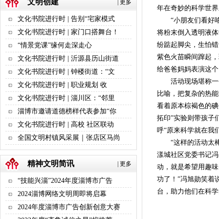
文明创建
|
更多
年在奇妙的科学世界
文化书院进行时 | 告别“宅家模式
“小朋友们看好咯！
文化书院进行时 | 家门口搭舞台！
将粉末倒入透明液体
纷踮起脚尖，生怕错
“情景党课”缘何走深走心
紫色火苗瞬间蹿起，
文化书院进行时 | 沂源县历山街道
给爸爸妈妈表演这个‘
文化书院进行时 | 钟楼街道：“文
活动现场堪称一个
文化书院进行时 | 职业规划 收
比喻，把复杂的热能
文化书院进行时 | 淄川区：“邻里
看着原本棕褐色的碘
淄博市邀请道德榜样代表参加“你
拓印”实验则带孩子
文化书院进行时 | 高校 社区联动
呼“原来科学就在我
全国文明村镇风采展｜张店区马尚
“这样的活动太棒
漾城社区党委书记冯
精神文明简讯
|
更多
动，就是希望用趣味
功了！”冯旭勋笑着
“技能兴淄”2024年度淄博市广告
台，助力他们在科学
2024淄博网络文明周即将启幕
2024年度淄博市广告创新创意大赛