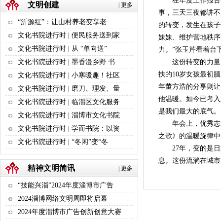
在年度工作报告分
文明创建
|
更多
事，三天三夜都讲不
“沂源红”：让山村养老变享老
的转变，发生在孩子
文化书院进行时 | 便民服务送到家
妹妹、维护营地秩序
文化书院进行时 | 从 “单向送”
力。”张玉芹看着台
这份转变的力量，
文化书院进行时 | 墨香漫乡野 书
扶的10岁女孩最初
文化书院进行时 | 小寒暖趣！社区
年董方浩的分享则让
文化书院进行时 | 磨刀、理发、量
他温暖。如今已考入
文化书院进行时 | 临淄区文化服务
是我们最大的底气。
文化书院进行时 | 淄博市文化书院
年会上，优秀志愿
文化书院进行时 | 学而书院：以资
之歌》的温暖旋律中
文化书院进行时 | “冬闲”变“冬
27年，变的是
息。这份流淌在城
精神文明简讯
|
更多
“技能兴淄”2024年度淄博市广告
2024淄博网络文明周即将启幕
2024年度淄博市广告创新创意大赛