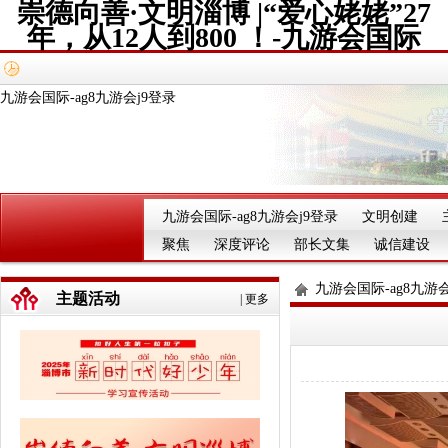
崇德向善·文明淄博 |“爱心姥姥”27
年，从12人到800 ！-九游会国际
九游会国际-ag8九游会j9登录
九游会国际-ag8九游会j9登录
文明创建
聚焦
深度评论
部长文集
诚信建设
九游会国际-ag8九游会
主题活动
|
更多