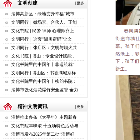
文明创建
|
更多
淄博高新区：绿地变身幸福“城市
文明同行｜微场景、合伙人、正能
文化书院 | 民警 律师 心理师齐上
文明同行｜这套“淄川密码”让文
文明同行｜张店区：文明与烟火共
文化书院 | 博山：专业设计赋能，
文化书院里的中国年丨非遗绘就“
文明同行 | 博山区：书香满城别样
文化书院里的中国年丨柳韵书院：
淄博市强化烟花爆竹安全监管 全力
精神文明简讯
|
更多
淄博推出多条《太平年》主题新春
文化书院年味浓 十五项特色活动与
淄博市发布2025年第二批“淄博好