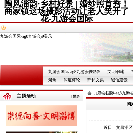
陶风淄韵·乡村好景 | 婚纱照首秀！
商家镇这场摄影活动让老人笑开了
花-九游会国际
九游会国际-ag8九游会j9登录
九游会国际-ag8九游会j9登录
文明创建
聚焦
深度评论
部长文集
诚信建设
九游会国际-ag8九游会
主题活动
|
更多
陶
近日，文昌湖区商家