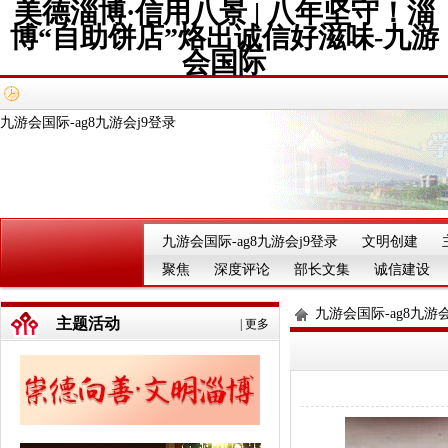
美德淄博·信用八景 | 八年坚守！淄
博“自助饼店”烙出诚信好滋味-九游
会国际
九游会国际-ag8九游会j9登录
九游会国际-ag8九游会j9登录
文明创建
聚焦
深度评论
部长文集
诚信建设
九游会国际-ag8九游会
主题活动
|
更多