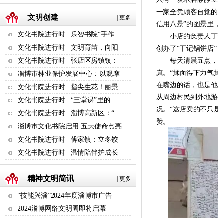
一家全凭顾客自觉的
文明创建
|
更多
信用八景”的图景里
文化书院进行时 | 乐智书院“手作
小店的负责人丁慎友
文化书院进行时 | 文明育苗，向阳
创办了“丁记锅饼店
每天清晨五点，天
文化书院进行时 | 张店区房镇镇：
真。“揉面得下力气
淄博市林业保护发展中心：以观摩
在嘴边的话，也是他
文化书院进行时 | 指尖生花！丽景
从周边村民到外地游
文化书院进行时 | “三堂课”里的
况。“这店卖的不只
文化书院进行时 | 淄博高新区：“
赞。
淄博市文化书院启用 五大使命点亮
文化书院进行时 | 傅家镇：立冬饺
文化书院进行时 | 温情陪伴护成长
精神文明简讯
|
更多
“技能兴淄”2024年度淄博市广告
2024淄博网络文明周即将启幕