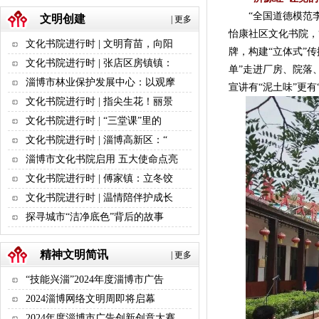
“全国道德模范李振
文明创建
|
更多
怡康社区文化书院，
文化书院进行时 | 文明育苗，向阳
牌，构建“立体式”
文化书院进行时 | 张店区房镇镇：
单”走进厂房、院落
淄博市林业保护发展中心：以观摩
宣讲有“泥土味”更有
文化书院进行时 | 指尖生花！丽景
文化书院进行时 | “三堂课”里的
文化书院进行时 | 淄博高新区：“
淄博市文化书院启用 五大使命点亮
文化书院进行时 | 傅家镇：立冬饺
文化书院进行时 | 温情陪伴护成长
探寻城市“洁净底色”背后的故事
精神文明简讯
|
更多
“技能兴淄”2024年度淄博市广告
2024淄博网络文明周即将启幕
2024年度淄博市广告创新创意大赛