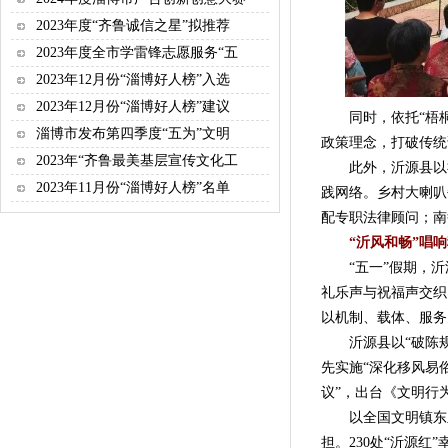
2023年度“齐鲁诚信之星”拟推荐
2023年度全市学雷锋志愿服务“五
2023年12月份“淄博好人榜”入选
2023年12月份“淄博好人榜”建议
同时，依托“梧桐树
淄博市发布第四季度“五为”文明
政策理念，打破传统说
2023年“齐鲁最美基层宣传文化工
此外，沂源县以社会
2023年11月份“淄博好人榜”名单
践网络。乡村大喇叭
配专职法律顾问；南
“沂风和畅”唱
“五一”假期，沂
礼乐声与祝福声交织
以机制、载体、服务
沂源县以“破陈规、
先实施“深化移风易
议”，出台《文明行
以全国文明镇东里镇
担。230处“沂源