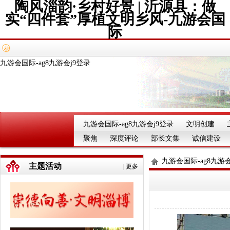
陶风淄韵·乡村好景 | 沂源县：做
实“四件套”厚植文明乡风-九游会国
际
九游会国际-ag8九游会j9登录
九游会国际-ag8九游会j9登录
文明创建
聚焦
深度评论
部长文集
诚信建设
九游会国际-ag8九游会
主题活动
|
更多