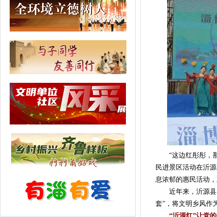
“这边红彤彤，那
民进景区活动在沂源
息浓郁的惠民活动，
近年来，沂源县紧
套”，将文明乡风作
“沂源红”让党