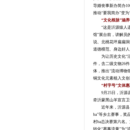
导婚丧事新办简办10
推动“要我简办”变为
“文化根脉”涵
“这是沂源猿人遗址
馆”展台前，讲解员
说、北桃花坪扁扁洞
道德模范、身边好人
为让历史文化“活”
件，含二级文物26件
体，推出“流动博物
铜文化元素植入文创
“村字号”文体
9月25日，沂源县
牵沂蒙黑山羊宣言卫
近年来，沂源县以“
ba”等乡土赛事，
村ba总决赛第六名
转化“赛事流量”为“