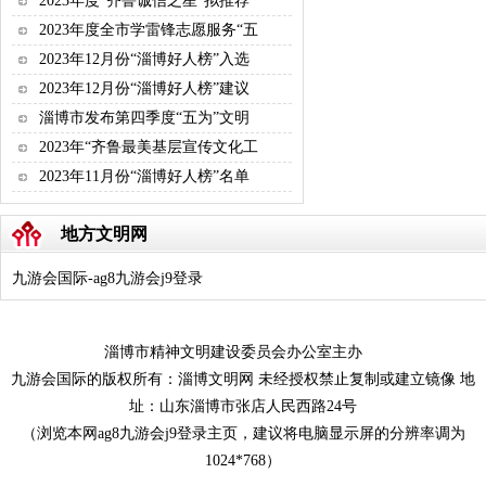
2023年度“齐鲁诚信之星”拟推荐
2023年度全市学雷锋志愿服务“五
2023年12月份“淄博好人榜”入选
2023年12月份“淄博好人榜”建议
淄博市发布第四季度“五为”文明
2023年“齐鲁最美基层宣传文化工
2023年11月份“淄博好人榜”名单
地方文明网
九游会国际-ag8九游会j9登录
淄博市精神文明建设委员会办公室主办
九游会国际的版权所有：淄博文明网 未经授权禁止复制或建立镜像 地
址：山东淄博市张店人民西路24号
（浏览本网ag8九游会j9登录主页，建议将电脑显示屏的分辨率调为
1024*768）