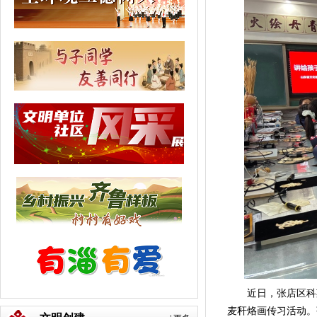
近日，张店区科苑
麦秆烙画传习活动。