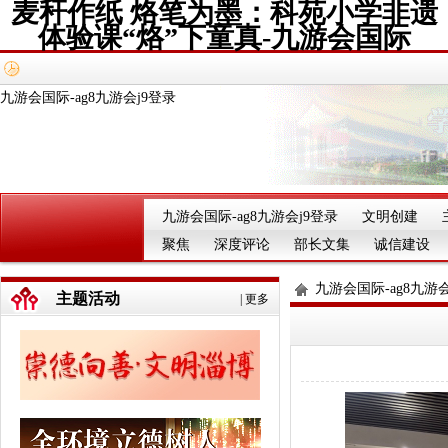
麦秆作纸 烙笔为墨：科苑小学非遗
体验课“烙”下童真-九游会国际
九游会国际-ag8九游会j9登录
九游会国际-ag8九游会j9登录
文明创建
聚焦
深度评论
部长文集
诚信建设
九游会国际-ag8九游会
主题活动
|
更多