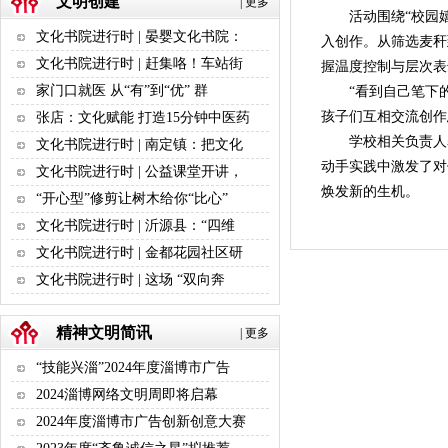
文明创建
|
更多
活动围绕“校园嬉戏
文化书院进行时 | 晏婴文化书院：
入创作。从筛选麦秆
文化书院进行时 | 赶集咯！车站街
握温度控制与层次表
家门口就医 从“有”到“优” 群
“看到自己笔下的场
孩子们互相交流创作
张店：文化赋能 打造15分钟中医药
学校相关负责人
文化书院进行时 | 南定镇：把文化
动手实践中激发了对
文化书院进行时 | 公益课堂开讲，
焕发新的生机。
“开心型”修剪让树木给你“比心”
文化书院进行时 | 沂源县：“四维
文化书院进行时 | 金都花园社区研
文化书院进行时 | 这场 “双向奔
精神文明简讯
|
更多
“技能兴淄”2024年度淄博市广告
2024淄博网络文明周即将启幕
2024年度淄博市广告创新创意大赛