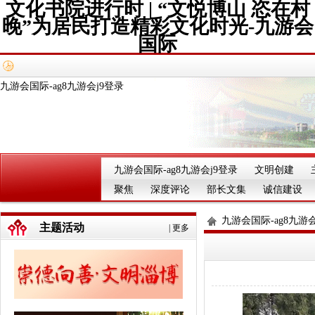
文化书院进行时 | “文悦博山 恣在村
晚”为居民打造精彩文化时光-九游会
国际
九游会国际-ag8九游会j9登录
九游会国际-ag8九游会j9登录
文明创建
聚焦
深度评论
部长文集
诚信建设
九游会国际-ag8九游会
主题活动
|
更多