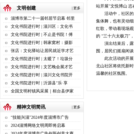
站开展“文悦博山 
文明创建
|
更多
活动中，社区的 “
淄博市第二十一届邻居节启幕 邻里
集体舞，也有灵动细
文化书院进行时 | 淄川区：文化书
红歌，带动着现场观
文化书院进行时 | 不止是书院！傅
的 “三十六太极刀
文化书院进行时 | 韩家窝村：摄影
演出结束后，露天
张店：文化驿站让居民就近学才艺
围，居民们摇扇闲谈
此次活动的开展
文化书院进行时 | 太暖了！垃圾分
北山社区将依托新时
文化书院进行时 | 文艺晚会展才艺
温馨的社区氛围。
文化书院进行时 | 淄川文化书院开
文化书院进行时 | 沂源县“乐·享
全国文明村镇风采展｜桓台县伊家
精神文明简讯
|
更多
“技能兴淄”2024年度淄博市广告
2024淄博网络文明周即将启幕
2024年度淄博市广告创新创意大赛