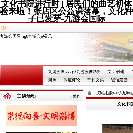
文化书院进行时 | 居民们的曲艺初体
验来啦！张店区公益课落幕，文化种
子已发芽-九游会国际
九游会国际-ag8九游会j9登录
九游会国际-ag8九游会j9登录
文明创建
聚焦
深度评论
部长文集
诚信建设
九游会国际-ag8九游会
主题活动
|
更多
文化书院