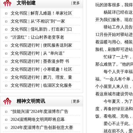
文明创建
|
更多
玩的游客很多，我得
杨延详已经在这里
文化书院 | 解育儿难题！单家社区
开为我们服务。现在
文化书院 | 从“不相识”到“一家
驿站工作人员告诉
文化书院 | 儒礼新韵，打造家门口
12月份开始对驿站
“沂源红”：让山村养老变享老
着温暖与用心。桶装
文化书院进行时 | 便民服务送到家
脸机，刷脸即可进站
文化书院进行时 | 从 “单向送”
忙碌了一上午，出
文化书院进行时 | 墨香漫乡野 书
那么难熬了。”他的
文化书院进行时 | 小寒暖趣！社区
每个人关于幸福的
文化书院进行时 | 磨刀、理发、量
福。“一会儿有个单
文化书院进行时 | 临淄区文化服务
个小屋里人来人往，
着这座城市建设劳动
精神文明简讯
|
更多
今年夏天，为了和
度，再备好绿豆汤和
“技能兴淄”2024年度淄博市广告
饭、看电视、充电，
2024淄博网络文明周即将启幕
爱心不止于此。在
2024年度淄博市广告创新创意大赛
就在前不久，爱心驿