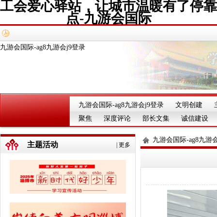
工会爱心驿站，让城市温暖有了停靠
点-九游会国际
九游会国际-ag8九游会j9登录
九游会国际-ag8九游会j9登录
文明创建
聚焦
深度评论
部长文集
诚信建设
九游会国际-ag8九游会
主题活动
|
更多