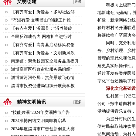
文明创建
|
更多
积极向上级部门申
【有齐有爱】沂源县：多彩社区邻
地新建4g 5g基
扩建，新增网络分线
“有淄有爱 文明博山”创建工作推
禄坪村村民开通联通
【有齐有爱】沂源县：“沂养银龄
将继续推广至周边乡
全民反诈成合力 网格担当进行时
同时，充分利用数
【有齐有爱】高青县启动移风易俗
务、乡村治理、乡村
【有齐有爱】沂源县：文明新风吹
管理的现代化和信息
南定镇：聚焦校园安全服务品质提升
建更具实际操作性。
淄博高新区行政审批服务局组织“
通过开发各类便民服
淄博黄河河务局：赏美景放飞心情
字化平台还推动了村
淄博市投资促进局组织开展美学教
深化文化基础设
驻村第一书记江玉
精神文明简讯
|
更多
公司上报申请向村里
活动提供音乐支持，
“技能兴淄”2024年度淄博市广告
为提升村民的生活
2024淄博网络文明周即将启幕
便村民获取纯净饮用
2024年度淄博市广告创新创意大赛
访慰问活动，为村内