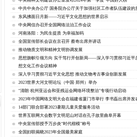
中央精神文明建设办公室发布2024年第一季度“中国好人榜”
中共中央办公厅 国务院办公厅关于加强社区工作者队伍建设的
东风拂面日月新——习近平文化思想的世界启示
中央网信办召开全国网络法治工作会议
河南洛阳：为民生提质 为幸福加码
全国宣传部长会议在京召开 蔡奇出席并讲话
推动物质文明和精神文明协调发展
思想旗帜引领方向 实干笃行开创新局——深入学习贯彻习近平
想文化工作会议精神
深入学习贯彻习近平文化思想 推动文物考古事业创新发展
2023世界大河文明论坛（中国·郑州）举办
“清朗·杭州亚运会和亚残运会网络环境整治”专项行动启动
2023年中国网络文明大会在福建省厦门市举行 李书磊出席并发
14部门联合部署2023暑期儿童关爱服务活动
世界互联网大会数字文明尼山对话在孔子故里曲阜开幕
中央宣传部授予万步炎“时代楷模”称号
全国妇联揭晓2023年全国最美家庭