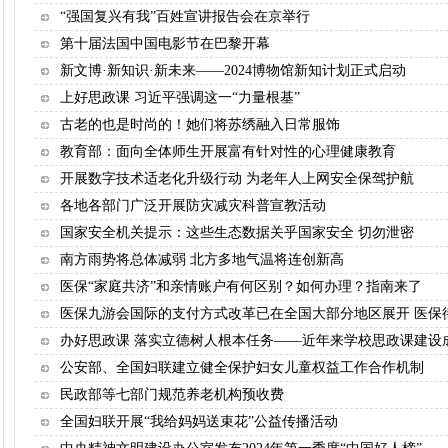
“强国复兴有我”百姓宣讲报告会在京举行
第十届法国中国电影节在巴黎开幕
新文博·新知识·新未来——2024博物馆新知计划正式启动
上好思政课 习近平强调这一“力量根基”
古老的也是时尚的！她们将苏绣融入日常服饰
教育部：面向全体师生开展富有针对性的心理健康教育
开展数字技术适老化升级行动 为老年人上网安全保驾护航
各地各部门广泛开展防灾减灾科普宣教活动
国家安全机关提示：这些生态数据关乎国家安全 切勿泄密
南方雨势将总体减弱 北方多地气温将连创新高
医保“家庭共济”和亲情账户有何区别？如何办理？指南来了
医保九游会国际的支付方式改革已在全国大部分地区展开 医保
办好思政课 落实立德树人根本任务——近年来学校思政课建设
公安部、全国妇联建立健全保护妇女儿童权益工作合作机制
民政部等七部门规范养老机构预收费
全国妇联开展“我给妈妈送束花”公益传播活动