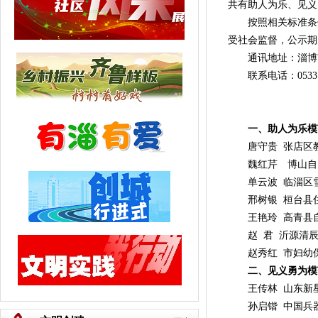
共有助人为乐、见义
按照相关标准条件
受社会监督，公示期
通讯地址：淄博市张店
联系电话：0533－
一、助人为乐模
唐守贵 张店区教
魏红芹 博山自
单云波 临淄区雪宫
邢树银 桓台县住
王艳玲 高青县自
赵 君 沂源清辰
赵秀红 市妇幼保
二、见义勇为模
王传林 山东新星
孙启锴 中国兵器