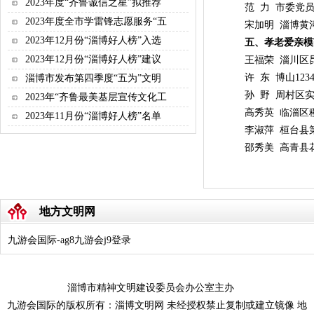
2023年度“齐鲁诚信之星”拟推荐
范 力 市委党员
2023年度全市学雷锋志愿服务“五
宋加明 淄博黄
2023年12月份“淄博好人榜”入选
五、孝老爱亲模
2023年12月份“淄博好人榜”建议
王福荣 淄川区昆
许 东 博山123
淄博市发布第四季度“五为”文明
孙 野 周村区实
2023年“齐鲁最美基层宣传文化工
高秀英 临淄区稷
2023年11月份“淄博好人榜”名单
李淑萍 桓台县
邵秀美 高青县花
地方文明网
九游会国际-ag8九游会j9登录
淄博市精神文明建设委员会办公室主办
九游会国际的版权所有：淄博文明网 未经授权禁止复制或建立镜像 地