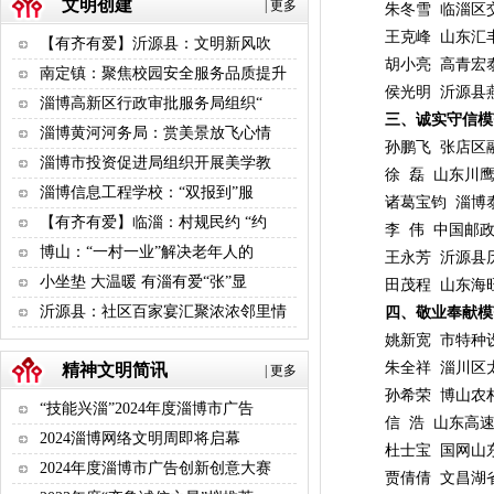
文明创建
|
更多
朱冬雪 临淄区交
王克峰 山东汇丰
【有齐有爱】沂源县：文明新风吹
胡小亮 高青宏泰
南定镇：聚焦校园安全服务品质提升
侯光明 沂源县燕
淄博高新区行政审批服务局组织“
三、诚实守信模
淄博黄河河务局：赏美景放飞心情
孙鹏飞 张店区融
淄博市投资促进局组织开展美学教
徐 磊 山东川鹰
淄博信息工程学校：“双报到”服
诸葛宝钧 淄博泰
【有齐有爱】临淄：村规民约 “约
李 伟 中国邮政
博山：“一村一业”解决老年人的
王永芳 沂源县历
小坐垫 大温暖 有淄有爱“张”显
田茂程 山东海旺
沂源县：社区百家宴汇聚浓浓邻里情
四、敬业奉献模
姚新宽 市特种设
朱全祥 淄川区太
精神文明简讯
|
更多
孙希荣 博山农村
“技能兴淄”2024年度淄博市广告
信 浩 山东高速
2024淄博网络文明周即将启幕
杜士宝 国网山东
2024年度淄博市广告创新创意大赛
贾倩倩 文昌湖省