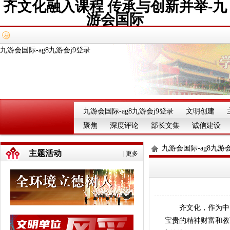
齐文化融入课程 传承与创新并举-九
游会国际
九游会国际-ag8九游会j9登录
九游会国际-ag8九游会j9登录
文明创建
聚焦
深度评论
部长文集
诚信建设
九游会国际-ag8九游会
主题活动
|
更多
齐文化，作为中国
宝贵的精神财富和教