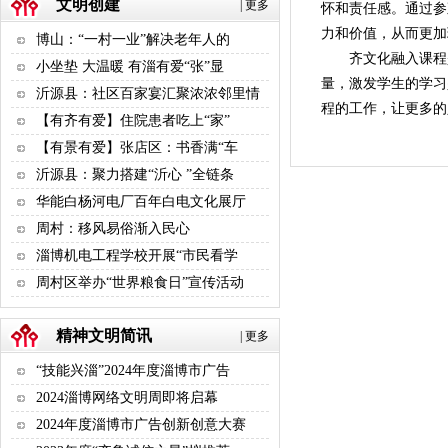
文明创建
|
更多
怀和责任感。通过参
力和价值，从而更加
博山：“一村一业”解决老年人的
齐文化融入课程
小坐垫 大温暖 有淄有爱“张”显
量，激发学生的学习
沂源县：社区百家宴汇聚浓浓邻里情
程的工作，让更多的
【有齐有爱】住院患者吃上“家”
【有景有爱】张店区：书香满“车
沂源县：聚力搭建“沂心 ”全链条
华能白杨河电厂百年白电文化展厅
周村：移风易俗渐入民心
淄博机电工程学校开展“市民看学
周村区举办“世界粮食日”宣传活动
精神文明简讯
|
更多
“技能兴淄”2024年度淄博市广告
2024淄博网络文明周即将启幕
2024年度淄博市广告创新创意大赛