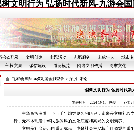
倡树文明行为 弘扬时代新风-九游会国
游会j9登录
文明创建
主题活动
志愿服务
未成年人
城市名
部长文集
诚信建设
道德模范
网络文明传播
周末文化
九游会国际-ag8九游会j9登录
>
深度·评论
倡树文明行为 弘扬时代新
发表时间：2024-10-17 来源： 字体：[][][
中华民族有着上下五千年灿烂悠久的历史，素来是文明礼仪之
行，无不体现着中华民族深厚的文化底蕴和高尚的文明素养。
文明是社会进步的重要标志，也是社会主义核心价值观的重要