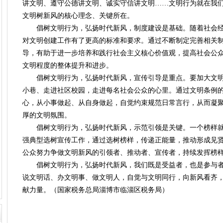
讲文明、遵守公德讲文明、诚实守信讲文明……文明行为就在我
文明树新风的核心理念、关键所在。
倡树文明行为，弘扬时代新风，制度建设是基础。随着社会经
对文明创建工作有了更高的标准和要求。通过不断制定完善相关
导，有助于进一步培养和践行社会主义核心价值观，提高社会公
文明程度的整体提升和进步。
倡树文明行为，弘扬时代新风，宣传引导是重点。要加大文明
小巷、走进社区校园，走进每名社会公众的心里。通过文明条例
心，从小事做起、从自身做起，自觉约束规范日常言行，从而凝
厚的文明氛围。
倡树文明行为，弘扬时代新风，示范引领是关键。一个榜样就
强典型选树宣传工作，通过选树榜样，传递正能量，推动形成见
公众努力争做文明新风的引领者、推动者、宣传者，持续发挥榜
倡树文明行为，弘扬时代新风，我们既是受益者，也是参与
说文明话、办文明事、做文明人，自觉与文明同行，向新风看齐
献力量。（国家税务总局淄博市临淄区税务局）