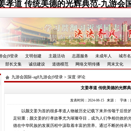
姜孝道 传统美德的光辉典范-九游会
游会j9登录
文明创建
主题活动
志愿服务
未成年人
城市名
部长文集
诚信建设
道德模范
网络文明传播
周末文化
九游会国际-ag8九游会j9登录
>
深度·评论
文姜孝道 传统美德的光辉
发表时间：2024-08-15 来源： 字体：[][][
以颜文姜为首的很多孝道人物被历史记载下来并传颂于后世的
足轻重；颜文姜的行孝故事尤为璀璨夺目，成为人们争相仿效的
德在中华民族的发展历程中汲取着丰富的营养。通过不断的传承