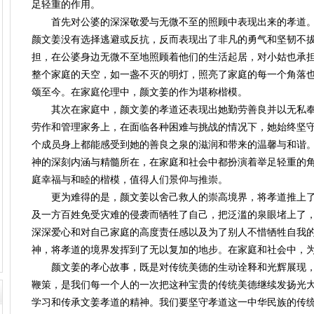
足轻重的作用。
首先对公婆的深深敬爱与无微不至的照顾中表现出来的孝道。
颜文姜没有选择逃避或反抗，反而表现出了非凡的勇气和坚韧不
担，在公婆身边无微不至地照顾着他们的生活起居，对小姑也承
整个家庭的天空，如一盏不灭的明灯，照亮了家庭的每一个角落
颂至今。在家庭伦理中，颜文姜的作为堪称楷模。
其次在家庭中，颜文姜的孝道还表现出她勤劳善良并以无私奉
劳作和管理家务上，在面临各种困难与挑战的情况下，她始终坚
个成员身上都能感受到她的善良之泉的滋润和带来的温馨与和谐
神的深刻内涵与精髓所在，在家庭和社会中都扮演着举足轻重的
庭幸福与和睦的楷模，值得人们景仰与推崇。
更为难得的是，颜文姜以舍己救人的崇高境界，将孝道推上了
及一方百姓免受灾难的侵袭而牺牲了自己，把泛滥的泉眼堵上了
深深爱心和对自己家庭的高度责任感以及为了别人不惜牺牲自我
神，将孝道的境界发挥到了无以复加的地步。在家庭和社会中，
颜文姜的孝心故事，既是对传统美德的生动诠释和光辉展现，
鞭策，是我们每一个人的一次把这种宝贵的传统美德继续发扬光
学习和传承文姜孝道的精神。我们要坚守孝道这一中华民族的传