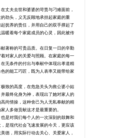
在丈夫去世和婆婆的苛责与刁难面前，
拔的劲头，义无反顾地承担起家庭的重
担起抚养的责任，并用自己的双手撑起了
也温暖着每个家庭成员的心灵，因此被传
献著称的可贵品质。在日复一日的辛勤
守着对家人的关爱与照顾。在家庭的每一
。在无条件的付出与奉献中体现出孝道精
角色的能工巧匠，既为人表率又能带给家
极致的高度，在危急关头为救公婆小姑
，并最终化身为神，表现出了她对家人的
的高尚情操，这种舍己为人无私奉献的精
为家人多做贡献这才是最重要的。
也是对我们每个人的一次深刻的鼓舞和
大，是现代社会飞速发展的今天，更应该
统美德，用实际行动去关心、关爱家人，