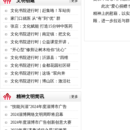
文明创建
|
更多
此次“爱心捐赠
文化书院进行时 | 赶集咯！车站街
精神上的慰藉，以实
家门口就医 从“有”到“优” 群
顾，进一步拉近与
张店：文化赋能 打造15分钟中医药
文化书院进行时 | 南定镇：把文化
文化书院进行时 | 公益课堂开讲，
“开心型”修剪让树木给你“比心”
文化书院进行时 | 沂源县：“四维
文化书院进行时 | 金都花园社区研
文化书院进行时 | 这场 “双向奔
文化书院进行时 | 博山区：激活社
精神文明简讯
|
更多
“技能兴淄”2024年度淄博市广告
2024淄博网络文明周即将启幕
2024年度淄博市广告创新创意大赛