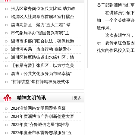
员干部到淄博市红军
张店区举办岗位练兵大比武 助力政
在讲解员引领下，
临淄区人社局举办首届科室打擂台
物，一个个英雄事迹
淄博高新区：聚力“五大工程” 擘
硬作风。
市气象局举办“强国复兴有我”主
这次参观学习，
淄博市多部门联合执法，确保旅游
示，要传承红色基因
淄博河务局：热血行动 奉献爱心
扎实的作风投入到
淄川区将军路街道山水缘社区：情
【有景有爱】张店区：以方寸之美
淄博：公共文化服务为市民幸福“
“裕禄讲堂”焦裕禄精神沉浸式体
精神文明简讯
|
更多
2024淄博网络文明周即将启幕
2024年度淄博市广告创新创意大赛
2023年度“齐鲁诚信之星”拟推荐
2023年度全市学雷锋志愿服务“五