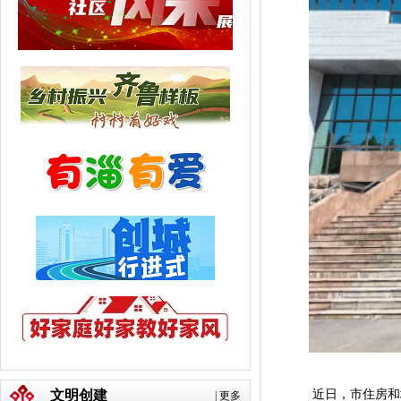
近日，市住房和城乡
文明创建
|
更多