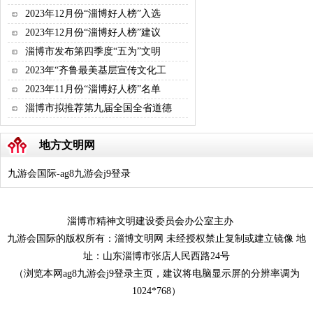
2023年12月份“淄博好人榜”入选
2023年12月份“淄博好人榜”建议
淄博市发布第四季度“五为”文明
2023年“齐鲁最美基层宣传文化工
2023年11月份“淄博好人榜”名单
淄博市拟推荐第九届全国全省道德
地方文明网
九游会国际-ag8九游会j9登录
淄博市精神文明建设委员会办公室主办
九游会国际的版权所有：淄博文明网 未经授权禁止复制或建立镜像 地
址：山东淄博市张店人民西路24号
（浏览本网ag8九游会j9登录主页，建议将电脑显示屏的分辨率调为
1024*768）