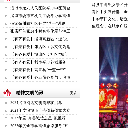
源县牛郎织女景区开
淄博市第六人民医院举办中医药健
青团中央宣传部、全
淄博市委市直机关工委举办学雷锋
中华节日文化，增强
傅家镇川阳社区开展“八一”观影
值理念，在城乡广泛
张店区首家24小时智能化示范性工
【有齐有爱】淄博高新区：逛“文
【有景有爱】张店区：以文化为笔
【有齐有爱】博山区：社区“城市
【有齐有爱】​我市举办养老服务
【有景有爱】高青县“一盔一带”
【有齐有爱】齐动员齐参与，淄博
精神文明简讯
|
更多
2024淄博网络文明周即将启幕
2024年度淄博市广告创新创意大赛
2023年度“齐鲁诚信之星”拟推荐
2023年度全市学雷锋志愿服务“五