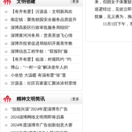
文明创建
|
更多
来，但因女子体重较
巡逻经过，见状立即
【有齐有爱】沂源县：文明新风吹
犹豫，见义勇为，挽
南定镇：聚焦校园安全服务品质提升
11月1日下午
淄博高新区行政审批服务局组织“
淄博黄河河务局：赏美景放飞心情
淄博市投资促进局组织开展美学教
淄博信息工程学校：“双报到”服
【有齐有爱】临淄：村规民约 “约
博山：“一村一业”解决老年人的
小坐垫 大温暖 有淄有爱“张”显
沂源县：社区百家宴汇聚浓浓邻里情
精神文明简讯
|
更多
“技能兴淄”2024年度淄博市广告
2024淄博网络文明周即将启幕
2024年度淄博市广告创新创意大赛