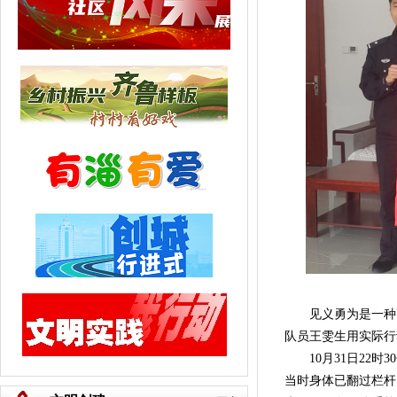
见义勇为是一种高尚
队员王雯生用实际
10月31日22时
当时身体已翻过栏杆