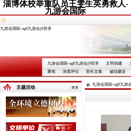
淄博体校举重队员王雯生英勇救人-
九游会国际
九游会国际-ag8九游会j9登录
九游会国际-ag8九游会j9登录
文明创建
聚焦
深度评论
部长文集
诚信建设
九游会国际-ag8九游会
主题活动
|
更多