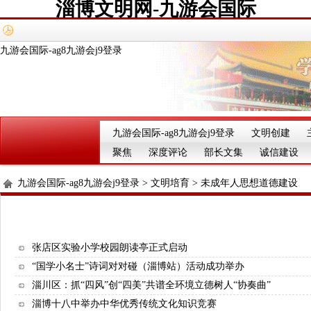
淄博文明网-九游会国际
九游会国际-ag8九游会j9登录
九游会国际-ag8九游会j9登录
文明创建
聚焦
深度评论
部长文集
诚信建设
九游会国际-ag8九游会j9登录
>
文明培育
>
未成年人思想道德建设
张店区实验小学校园朗读亭正式启动
“国学小名士”诗词对对碰（淄博站）活动成功举办
淄川区：抓“四风”创“四美”共谱全环境立德树人“协奏曲”
淄博十八中举办中华优秀传统文化知识竞赛