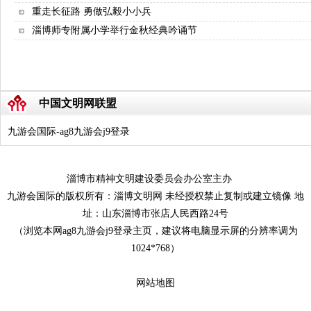
重走长征路 勇做弘毅小小兵
淄博师专附属小学举行金秋经典吟诵节
中国文明网联盟
九游会国际-ag8九游会j9登录
淄博市精神文明建设委员会办公室主办
九游会国际的版权所有：淄博文明网 未经授权禁止复制或建立镜像 地
址：山东淄博市张店人民西路24号
（浏览本网ag8九游会j9登录主页，建议将电脑显示屏的分辨率调为
1024*768）
网站地图