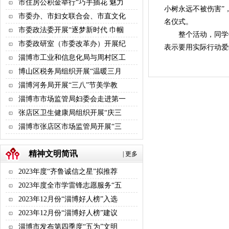
市住房公积金举行“巧手插花 魅力
小树永远不被伤害”
市委办、市妇女联合会、市直文化
名仪式。
市委政法委开展“逐梦新时代 巾帼
整个活动，同学们
市委政研室（市委改革办）开展纪
表示要用实际行动爱
淄博市工业和信息化局与周村区工
博山区税务局组织开展“温暖三月
淄博河务局开展“三八”节美学教
淄博市市场监管局妇委会走进第一
张店区卫生健康局组织开展“庆三
淄博市张店区市场监管局开展“三
精神文明简讯
|
更多
2023年度“齐鲁诚信之星”拟推荐
2023年度全市学雷锋志愿服务“五
2023年12月份“淄博好人榜”入选
2023年12月份“淄博好人榜”建议
淄博市发布第四季度“五为”文明