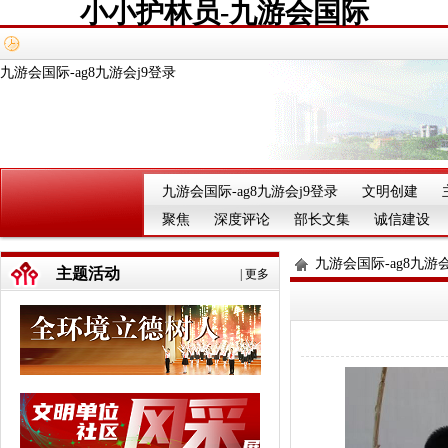
小小护林员-九游会国际
九游会国际-ag8九游会j9登录
九游会国际-ag8九游会j9登录
文明创建
聚焦
深度评论
部长文集
诚信建设
九游会国际-ag8九游会
主题活动
|
更多