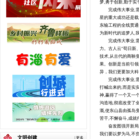
梦,勇于创新,勤于
完成伟大事业,需要
星的重大成功还是载
东输工程的全线贯通
为新时代的追梦人,
完成伟大事业,需要
力。古人云“苟日新
技术,从古代的商鞅
果。创新是当前引领
异，我们更要加大科
完成伟大事业,需要
打喊出来的,而是实
神,赢得了一个又一
沟造地,彻底改变了
溉,使东山县由孤岛
苦干,不懈奋斗,成就
奋发图强开新局,
我们要以梦为马,不
文明创建
|
更多