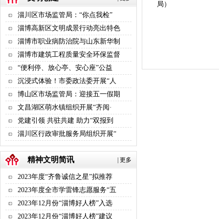
局）
淄川区市场监管局：“你点我检”
淄博高新区文明成景行动亮出特色
淄博市职业病防治院与山东新华制
淄博市建筑工程质量安全环保监督
“便利停、放心亭、安心座”公益
沉浸式体验！市委政法委开展“人
博山区市场监管局：迎接五一假期
文昌湖区萌水镇组织开展“齐阅·
党建引领 共驻共建 助力“双报到
淄川区行政审批服务局组织开展“
精神文明简讯
|
更多
2023年度“齐鲁诚信之星”拟推荐
2023年度全市学雷锋志愿服务“五
2023年12月份“淄博好人榜”入选
2023年12月份“淄博好人榜”建议