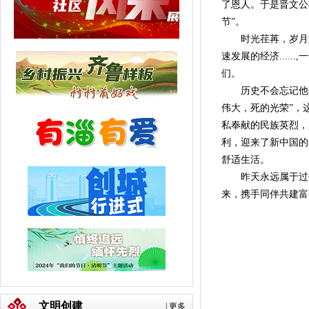
了恩人。于是晋文公
节”。
时光荏苒，岁月如
速发展的经济....
们。
历史不会忘记他们
伟大，死的光荣”，
私奉献的民族英烈，
利，迎来了新中国的
舒适生活。
昨天永远属于过去
来，携手同伴共建富
文明创建
|
更多