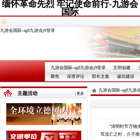
缅怀革命先烈 牢记使命前行-九游会
国际
九游会国际-ag8九游会j9登录
九游会国际-ag8九游会j9登录
文明创建
聚焦
深度评论
部长文集
诚信建设
九游会国际-ag8九游会
主题活动
|
更多
“清明时节万物生，
耳流亡之时，介子推