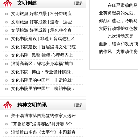
文明创建
|
更多
在庄严肃穆的马鞍
业英勇献身的先烈。
文明旅游 好客成景 | 30分钟响应
仰战斗遗址，聆听马
文明旅游 好客成景 | 速看！这些
实际行动维护红色教
文明旅游 好客成景 | 承包整个春
此次活动既是一
文化书院建设 | 非遗五音戏进社区
血脉，继承和发扬“
文化书院建设｜首届淄博文化书院
的作风，为推动住
文化书院 | 民警 律师 心理师齐上
淄博高新区：绿地变身幸福“城市
文化书院 | 博山：专业设计赋能，
文化书院里的中国年丨非遗绘就“
文化书院里的中国年丨柳韵书院：
精神文明简讯
|
更多
关于淄博市第四批签约作家人选评
“齐鲁超赛”淄博赛区5月开赛 8个
淄博推出多条《太平年》主题新春