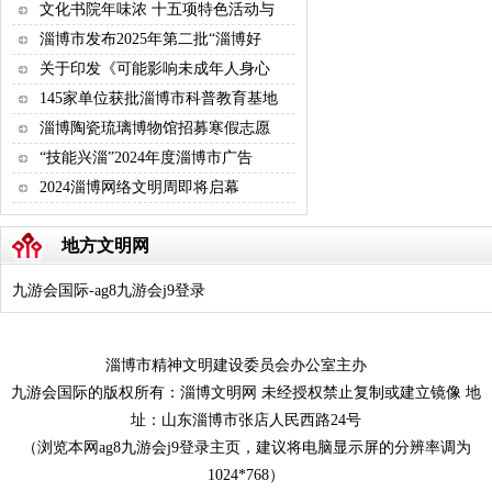
文化书院年味浓 十五项特色活动与
淄博市发布2025年第二批“淄博好
关于印发《可能影响未成年人身心
145家单位获批淄博市科普教育基地
淄博陶瓷琉璃博物馆招募寒假志愿
“技能兴淄”2024年度淄博市广告
2024淄博网络文明周即将启幕
地方文明网
九游会国际-ag8九游会j9登录
淄博市精神文明建设委员会办公室主办
九游会国际的版权所有：淄博文明网 未经授权禁止复制或建立镜像 地
址：山东淄博市张店人民西路24号
（浏览本网ag8九游会j9登录主页，建议将电脑显示屏的分辨率调为
1024*768）