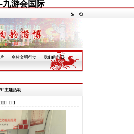
-九游会国际
片
乡村文明行动
我们的节日
一
节”主题活动
] [] []