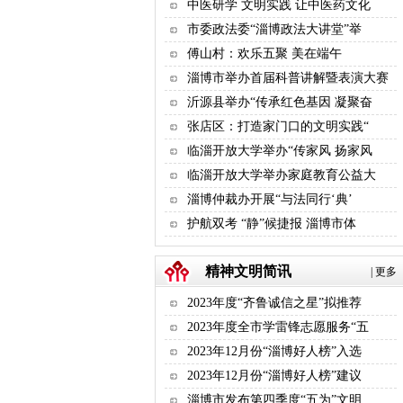
中医研学 文明实践 让中医药文化
市委政法委“淄博政法大讲堂”举
傅山村：欢乐五聚 美在端午
淄博市举办首届科普讲解暨表演大赛
沂源县举办“传承红色基因 凝聚奋
张店区：打造家门口的文明实践“
临淄开放大学举办“传家风 扬家风
临淄开放大学举办家庭教育公益大
淄博仲裁办开展“与法同行‘典’
护航双考 “静”候捷报 淄博市体
精神文明简讯
|
更多
2023年度“齐鲁诚信之星”拟推荐
2023年度全市学雷锋志愿服务“五
2023年12月份“淄博好人榜”入选
2023年12月份“淄博好人榜”建议
淄博市发布第四季度“五为”文明