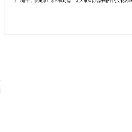
了《端午，祭屈原》等经典诗篇，让大家深切品味端午的文化内