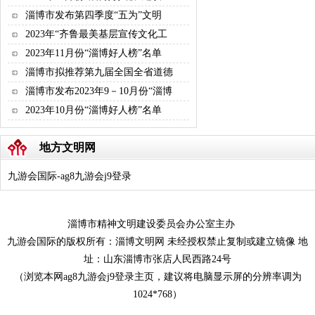
淄博市发布第四季度“五为”文明
2023年“齐鲁最美基层宣传文化工
2023年11月份“淄博好人榜”名单
淄博市拟推荐第九届全国全省道德
淄博市发布2023年9－10月份“淄博
2023年10月份“淄博好人榜”名单
地方文明网
九游会国际-ag8九游会j9登录
淄博市精神文明建设委员会办公室主办
九游会国际的版权所有：淄博文明网 未经授权禁止复制或建立镜像 地
址：山东淄博市张店人民西路24号
（浏览本网ag8九游会j9登录主页，建议将电脑显示屏的分辨率调为
1024*768）