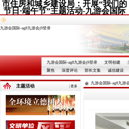
市住房和城乡建设局：开展“我们的
节日·端午节”主题活动-九游会国际
九游会国际-ag8九游会j9登录
九游会国际-ag8九游会j9登录
文明创建
聚焦
深度评论
部长文集
诚信建设
九游会国际-ag8九游会
主题活动
|
更多