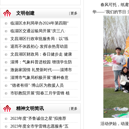
春风可托，纸鸢寄
华——‘我们的节日
文明创建
|
更多
临淄区水利局举办2024年第四期“
临淄区交通运输局开展“庆三八·
文昌湖区行政审批服务局：以“练
退而不休践初心 发挥余热育幼苗
文昌湖区财政局：春日健步走 健康
淄博：气象科普进校园 增强学生防
激扬家国情 礼赞新时代——淄博市
淄博市气象局积极开展“播种春意
“德者有得”·博山区为救援人员
市职教院开展“阳春三月学雷锋 植
精神文明简讯
|
更多
2023年度“齐鲁诚信之星”拟推荐
活动伊始，动漫艺
2023年度全市学雷锋志愿服务“五