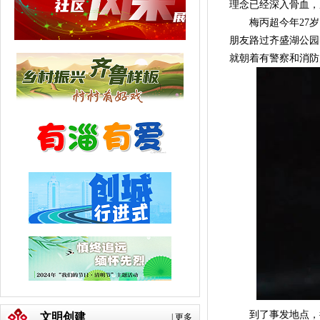
理念已经深入骨血，
梅丙超今年27岁，
朋友路过齐盛湖公园
就朝着有警察和消防
到了事发地点，往
文明创建
|
更多