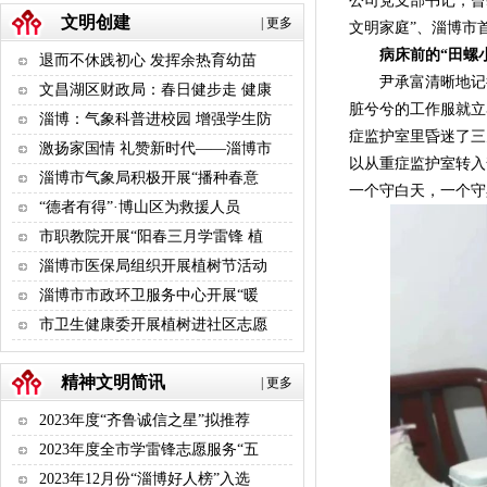
公司党支部书记，曾
文明创建
|
更多
文明家庭”、淄博市
病床前的“田螺小
退而不休践初心 发挥余热育幼苗
尹承富清晰地记得，
文昌湖区财政局：春日健步走 健康
脏兮兮的工作服就立
淄博：气象科普进校园 增强学生防
症监护室里昏迷了三
激扬家国情 礼赞新时代——淄博市
以从重症监护室转入
淄博市气象局积极开展“播种春意
一个守白天，一个守
“德者有得”·博山区为救援人员
市职教院开展“阳春三月学雷锋 植
淄博市医保局组织开展植树节活动
淄博市市政环卫服务中心开展“暖
市卫生健康委开展植树进社区志愿
精神文明简讯
|
更多
2023年度“齐鲁诚信之星”拟推荐
2023年度全市学雷锋志愿服务“五
2023年12月份“淄博好人榜”入选