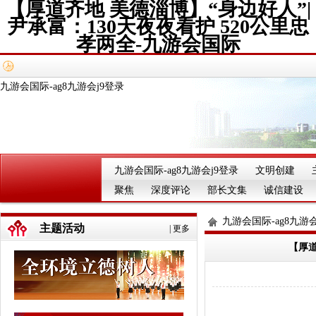
【厚道齐地 美德淄博】“身边好人”|
尹承富：130天夜夜看护 520公里忠
孝两全-九游会国际
九游会国际-ag8九游会j9登录
九游会国际-ag8九游会j9登录
文明创建
聚焦
深度评论
部长文集
诚信建设
九游会国际-ag8九游会
主题活动
|
更多
【厚道