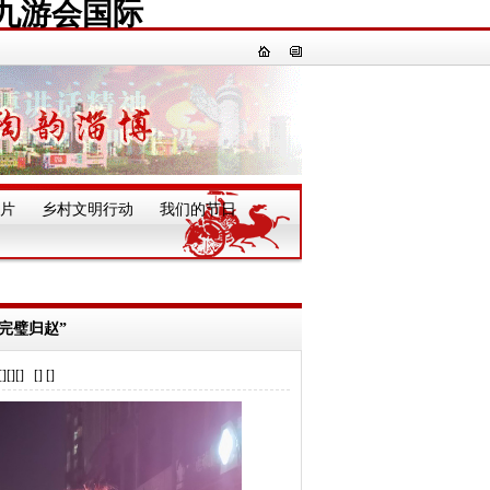
九游会国际
片
乡村文明行动
我们的节日
一
完璧归赵”
] [] []