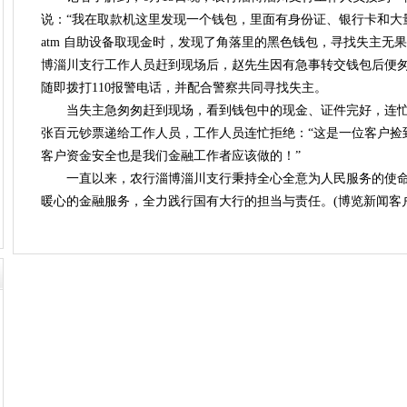
说：“我在取款机这里发现一个钱包，里面有身份证、银行卡和大
atm 自助设备取现金时，发现了角落里的黑色钱包，寻找失主无
博淄川支行工作人员赶到现场后，赵先生因有急事转交钱包后便
随即拨打110报警电话，并配合警察共同寻找失主。
当失主急匆匆赶到现场，看到钱包中的现金、证件完好，连忙
张百元钞票递给工作人员，工作人员连忙拒绝：“这是一位客户捡
客户资金安全也是我们金融工作者应该做的！”
一直以来，农行淄博淄川支行秉持全心全意为人民服务的使
暖心的金融服务，全力践行国有大行的担当与责任。(博览新闻客