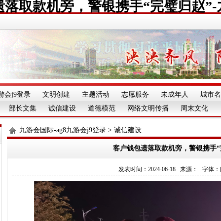
遗落取款机旁，警银携手“完璧归赵”-
游会j9登录
文明创建
主题活动
志愿服务
未成年人
城市名
部长文集
诚信建设
道德模范
网络文明传播
周末文化
九游会国际-ag8九游会j9登录
>
诚信建设
客户钱包遗落取款机旁，警银携手“
发表时间：2024-06-18 来源： 字体：[][][