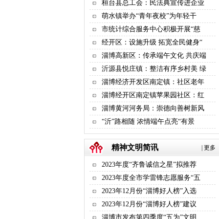
桓台县总工会：民法典宣传进企业
萌水镇举办“青年夜校”为年轻干
市统计综合服务中心积极开展“慈
经开区：设施升级 拓宽全民健身“
淄博高新区：传承端午文化 共庆端
沂源县悦庄镇：整洁有序乡村美 绿
淄博经济开发区南定镇：社区老年
淄博经开区南定镇苹果园社区：红
淄博黄河河务局：崇德向善树新风
“沂”路相随 浓情端午点亮“有景
精神文明简讯
|
更多
2023年度“齐鲁诚信之星”拟推荐
2023年度全市学雷锋志愿服务“五
2023年12月份“淄博好人榜”入选
2023年12月份“淄博好人榜”建议
淄博市发布第四季度“五为”文明