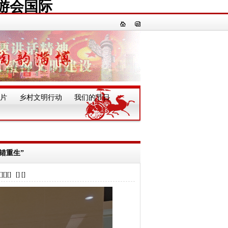
游会国际
片
乡村文明行动
我们的节日
一
错重生”
] [] []