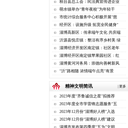
桓台县总工会：民法典宣传进企业
萌水镇举办“青年夜校”为年轻干
市统计综合服务中心积极开展“慈
经开区：设施升级 拓宽全民健身“
淄博高新区：传承端午文化 共庆端
沂源县悦庄镇：整洁有序乡村美 绿
淄博经济开发区南定镇：社区老年
淄博经开区南定镇苹果园社区：红
淄博黄河河务局：崇德向善树新风
“沂”路相随 浓情端午点亮“有景
精神文明简讯
|
更多
2023年度“齐鲁诚信之星”拟推荐
2023年度全市学雷锋志愿服务“五
2023年12月份“淄博好人榜”入选
2023年12月份“淄博好人榜”建议
淄博市发布第四季度“五为”文明