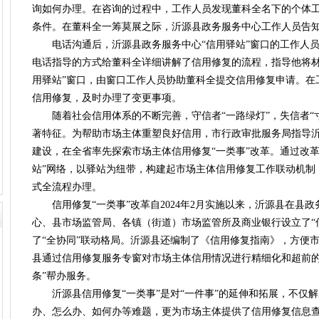
询如何办理。在咨询的过程中，工作人员发现董科全名下的个体
条件。在董科全一筹莫展之际，沂源县政务服务中心工作人员告知
电话沟通后，沂源县政务服务中心“信用驿站”窗口的工作人员
电话指导的方式给董科全详细讲解了信用修复的流程，指导他将材
用驿站”窗口，由窗口工作人员协助董科全提交信用修复申请。在
信用修复，及时办理了变更事项。
随着社会信用体系的不断完善，守信者“一路绿灯”，失信者“
著特征。为帮助市场主体重塑良好信用，市行政审批服务局指导
建设，在全省率先探索市场主体信用修复“一类事”改革。通过改
站”网络，以驿站为纽带，构建起市场主体信用修复工作联动机制
式全流程办理。
信用修复“一类事”改革自2024年2月实施以来，沂源县在县
心、县市场监管局、各镇（街道）市场监管所及商业银行设立了“
了“全协同”联动格局。沂源县还编制了《信用修复指南》，方便
县通过信用修复服务专窗对市场主体信用情况进行精细化和超前的
条”帮办服务。
沂源县信用修复“一类事”是对“一件事”的延伸和拓展，不仅
办、怎么办、如何办等难题，更为市场主体提供了信用修复信息