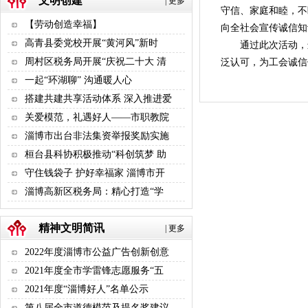
文明创建
|
更多
守信、家庭和睦，不
【劳动创造幸福】
向全社会宣传诚信知
高青县委党校开展“黄河风”新时
通过此次活动，
周村区税务局开展“庆祝二十大 清
泛认可，为工会诚
一起“环湖聊” 沟通暖人心
搭建共建共享活动体系 深入推进爱
关爱模范，礼遇好人——市职教院
淄博市出台非法集资举报奖励实施
桓台县科协积极推动“科创筑梦 助
守住钱袋子 护好幸福家 淄博市开
淄博高新区税务局：精心打造“学
精神文明简讯
|
更多
2022年度淄博市公益广告创新创意
2021年度全市学雷锋志愿服务“五
2021年度“淄博好人”名单公示
第八届全市道德模范及提名奖建议