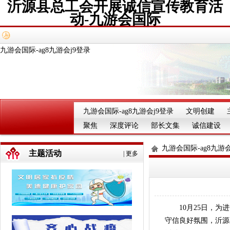
沂源县总工会开展诚信宣传教育活
动-九游会国际
九游会国际-ag8九游会j9登录
九游会国际-ag8九游会j9登录
文明创建
聚焦
深度评论
部长文集
诚信建设
九游会国际-ag8九游会
主题活动
|
更多
10月25日，为进
守信良好氛围，沂源