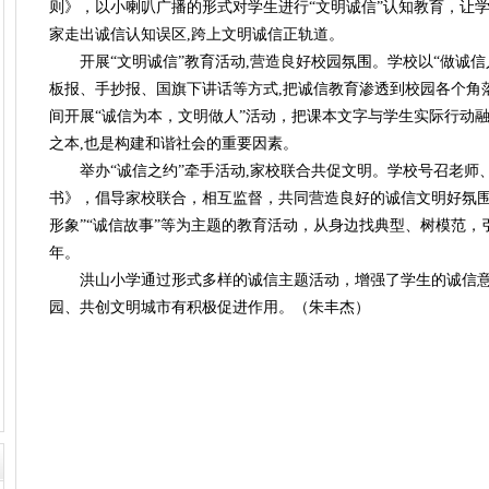
则》，以小喇叭广播的形式对学生进行“文明诚信”认知教育，让
家走出诚信认知误区,跨上文明诚信正轨道。
开展“文明诚信”教育活动,营造良好校园氛围。学校以“做诚信人
板报、手抄报、国旗下讲话等方式,把诚信教育渗透到校园各个角
间开展“诚信为本，文明做人”活动，把课本文字与学生实际行动
之本,也是构建和谐社会的重要因素。
举办“诚信之约”牵手活动,家校联合共促文明。学校号召老师
书》，倡导家校联合，相互监督，共同营造良好的诚信文明好氛围
形象”“诚信故事”等为主题的教育活动，从身边找典型、树模范，
年。
洪山小学通过形式多样的诚信主题活动，增强了学生的诚信意
园、共创文明城市有积极促进作用。（朱丰杰）