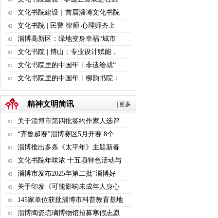
文化书院建设｜首届淄博文化书院
文化书院 | 民警 律师 心理师齐上
淄博高新区：绿地变身幸福“城市
文化书院 | 博山：专业设计赋能，
文化书院里的中国年丨非遗绘就“
文化书院里的中国年丨柳韵书院：
精神文明简讯
|
更多
关于淄博市第四批签约作家人选评
“齐鲁超赛”淄博赛区5月开赛 8个
淄博推出多条《太平年》主题新春
文化书院年味浓 十五项特色活动与
淄博市发布2025年第二批“淄博好
关于印发《可能影响未成年人身心
145家单位获批淄博市科普教育基地
淄博陶瓷琉璃博物馆招募寒假志愿