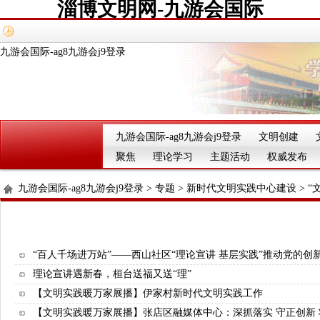
淄博文明网-九游会国际
九游会国际-ag8九游会j9登录
九游会国际-ag8九游会j9登录
文明创建
聚焦
理论学习
主题活动
权威发布
九游会国际-ag8九游会j9登录
>
专题
>
新时代文明实践中心建设
>
“
“百人千场进万站”——西山社区“理论宣讲 基层实践”推动党的创
理论宣讲遇新春，桓台送福又送“理”
【文明实践暖万家展播】伊家村新时代文明实践工作
【文明实践暖万家展播】张店区融媒体中心：深抓落实 守正创新