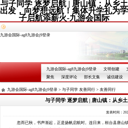
与子同学 逐梦启航 | 唐山镇：从乡土
出发，向梦想远航！集体升学礼为学
子启航添薪火-九游会国际
九游会国际-ag8九游会j9登录
九游会国际-ag8九游会j9登录
文明创建
聚焦
深度评论
部长文集
诚信建设
九游会国际-ag8九游会j9登录
>
与子同学 友善同行
>
友善同行
与子同学 逐梦启航 | 唐山镇：从
发表时间：2025-
忽而已秋，书声渐起，正是扬帆启航时。连日来，桓台县唐山镇