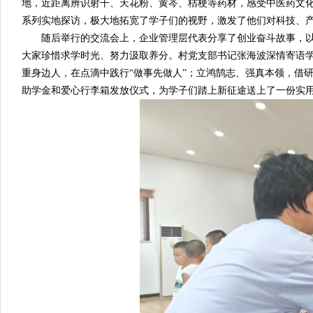
地，近距离辨识射干、天花粉、黄芩、桔梗等药材，感受中医药文
系列实地探访，极大地拓宽了学子们的视野，激发了他们对科技、
随后举行的交流会上，企业管理层代表分享了创业奋斗故事，以
大家珍惜求学时光、努力汲取养分。村党支部书记张海波深情寄语
重身边人，在点滴中践行“做事先做人”；立鸿鹄志、强真本领，借
助学金和爱心行李箱发放仪式，为学子们踏上新征途送上了一份实