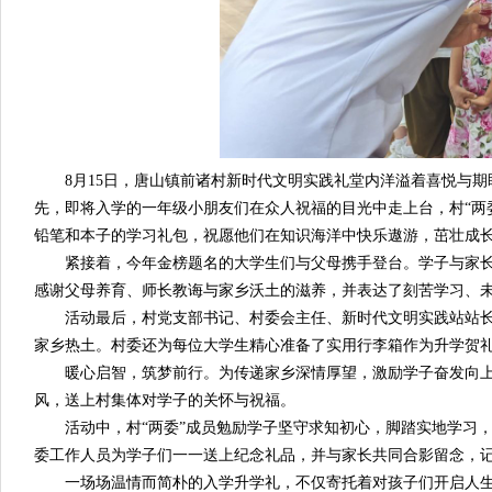
8月15日，唐山镇前诸村新时代文明实践礼堂内洋溢着喜悦与期
先，即将入学的一年级小朋友们在众人祝福的目光中走上台，村“两
铅笔和本子的学习礼包，祝愿他们在知识海洋中快乐遨游，茁壮成
紧接着，今年金榜题名的大学生们与父母携手登台。学子与家长
感谢父母养育、师长教诲与家乡沃土的滋养，并表达了刻苦学习、
活动最后，村党支部书记、村委会主任、新时代文明实践站站长
家乡热土。村委还为每位大学生精心准备了实用行李箱作为升学贺
暖心启智，筑梦前行。为传递家乡深情厚望，激励学子奋发向上，8
风，送上村集体对学子的关怀与祝福。
活动中，村“两委”成员勉励学子坚守求知初心，脚踏实地学习，
委工作人员为学子们一一送上纪念礼品，并与家长共同合影留念，
一场场温情而简朴的入学升学礼，不仅寄托着对孩子们开启人生