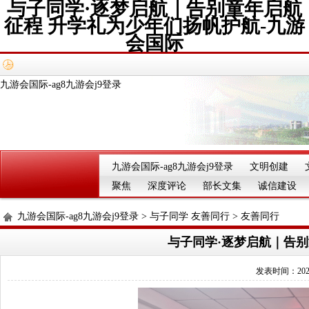
与子同学·逐梦启航｜告别童年启航
征程 升学礼为少年们扬帆护航-九游
会国际
九游会国际-ag8九游会j9登录
九游会国际-ag8九游会j9登录
文明创建
聚焦
深度评论
部长文集
诚信建设
九游会国际-ag8九游会j9登录
>
与子同学 友善同行
>
友善同行
与子同学·逐梦启航｜告
发表时间：2025-