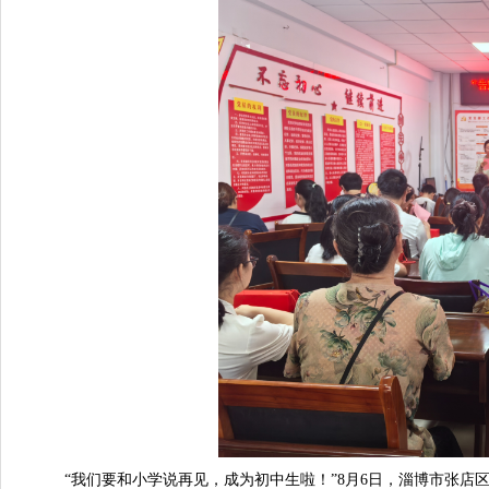
“我们要和小学说再见，成为初中生啦！”8月6日，淄博市张店区