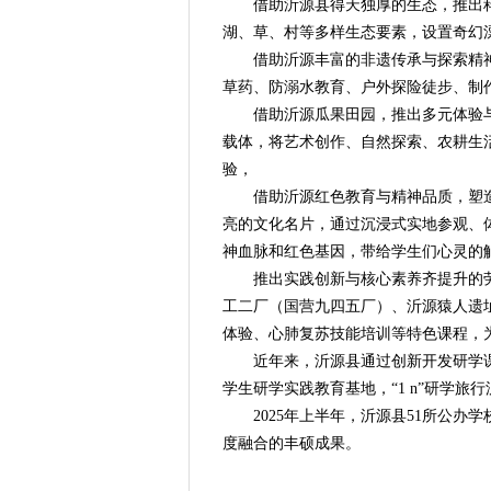
借助沂源县得天独厚的生态，推出科
湖、草、村等多样生态要素，设置奇幻
借助沂源丰富的非遗传承与探索精神
草药、防溺水教育、户外探险徒步、制
借助沂源瓜果田园，推出多元体验与
载体，将艺术创作、自然探索、农耕生
验，
借助沂源红色教育与精神品质，塑造的
亮的文化名片，通过沉浸式实地参观、
神血脉和红色基因，带给学生们心灵的
推出实践创新与核心素养齐提升的劳
工二厂（国营九四五厂）、沂源猿人遗址
体验、心肺复苏技能培训等特色课程，
近年来，沂源县通过创新开发研学课程
学生研学实践教育基地，“1 n”研学旅
2025年上半年，沂源县51所公办
度融合的丰硕成果。