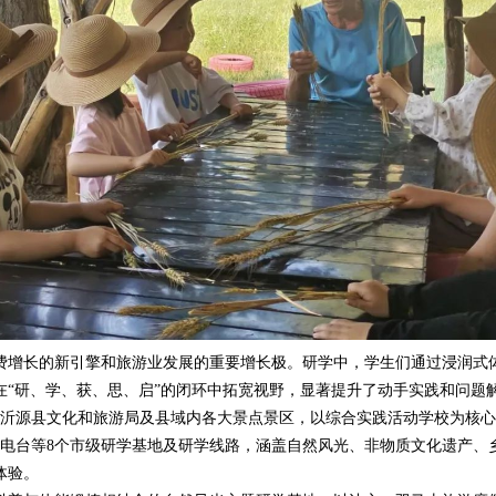
增长的新引擎和旅游业发展的重要增长极。研学中，学生们通过浸润式体
在“研、学、获、思、启”的闭环中拓宽视野，显著提升了动手实践和问题
沂源县文化和旅游局及县域内各大景点景区，以综合实践活动学校为核心
备电台等8个市级研学基地及研学线路，涵盖自然风光、非物质文化遗产
体验。